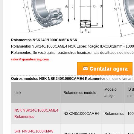
Rolamentos NSK240/1000CAME4 NSK
Rolamentos NSK240/1000CAME4 NSK Especificação IDxODxB(mm):(100
Rolamentos, Se você quiser parâmetros técnicos mais detalhados ou inquéri
sales@spainbearing.com
Outros modelos NSK NSK240/1000CAME4 Rolamentos
o mesmo tamanh
Modelo
ID d
Link
Rolamentos modelo
antigo
mm 
NSK NSK240/1000CAME4
NSK240/1000CAME4
Rolamentos
100
Rolamentos
SKF NNU40/1000KM/W