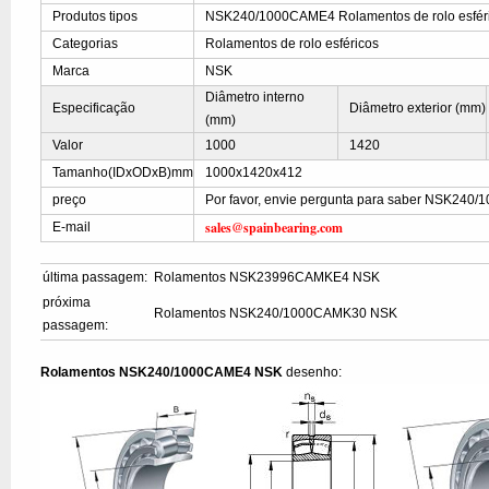
Produtos tipos
NSK240/1000CAME4 Rolamentos de rolo esfér
Categorias
Rolamentos de rolo esféricos
Marca
NSK
Diâmetro interno
Especificação
Diâmetro exterior (mm)
(mm)
Valor
1000
1420
Tamanho(IDxODxB)mm
1000x1420x412
preço
Por favor, envie pergunta para saber NSK240
sales@spainbearing.com
E-mail
última passagem:
Rolamentos NSK23996CAMKE4 NSK
próxima
Rolamentos NSK240/1000CAMK30 NSK
passagem:
Rolamentos NSK240/1000CAME4 NSK
desenho: