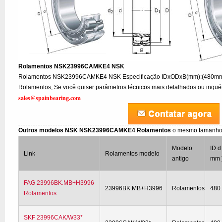
Rolamentos NSK23996CAMKE4 NSK
Rolamentos NSK23996CAMKE4 NSK Especificação IDxODxB(mm):(480mm
Rolamentos, Se você quiser parâmetros técnicos mais detalhados ou inquéri
sales@spainbearing.com
Outros modelos NSK NSK23996CAMKE4 Rolamentos
o mesmo tamanho
Modelo
ID d
Link
Rolamentos modelo
antigo
mm 
FAG 23996BK.MB+H3996
23996BK.MB+H3996
Rolamentos
480
Rolamentos
SKF 23996CAK/W33*