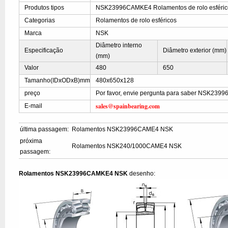
Produtos tipos
NSK23996CAMKE4 Rolamentos de rolo esféric
Categorias
Rolamentos de rolo esféricos
Marca
NSK
Diâmetro interno
Especificação
Diâmetro exterior (mm)
(mm)
Valor
480
650
Tamanho(IDxODxB)mm
480x650x128
preço
Por favor, envie pergunta para saber NSK23
sales@spainbearing.com
E-mail
última passagem:
Rolamentos NSK23996CAME4 NSK
próxima
Rolamentos NSK240/1000CAME4 NSK
passagem:
Rolamentos NSK23996CAMKE4 NSK
desenho: