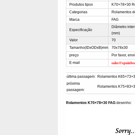
Produtos tipos
K70×78×30 Ro
Categorias
Rolamentos d
Marca
FAG
Diâmetro inte
Especificação
(mm)
Valor
70
Tamanho(IDxODxB)mm
70x78x30
preço
Por favor, en
sales@spainbe
E-mail
última passagem:
Rolamentos K65×73×
próxima
Rolamentos K75×83×
passagem:
Rolamentos K70×78×30 FAG
desenho: