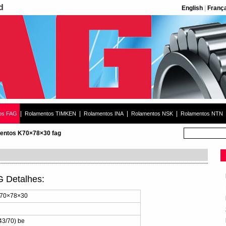
d
English
|
Franç
|
|
|
|
os FAG
Rolamentos TIMKEN
Rolamentos INA
Rolamentos NSK
Rolamentos NTN
entos K70×78×30 fag
 Detalhes:
K70×78×30
3/70) be