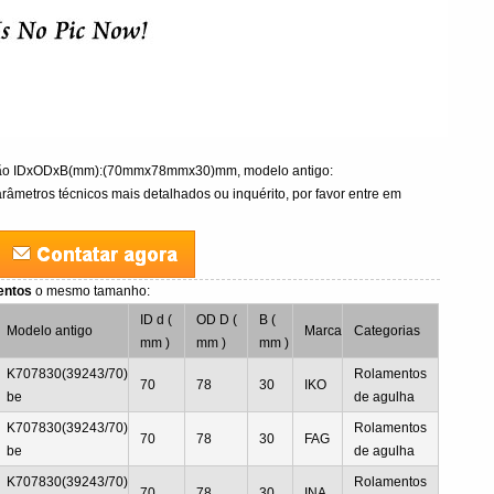
ção IDxODxB(mm):(70mmx78mmx30)mm, modelo antigo:
âmetros técnicos mais detalhados ou inquérito, por favor entre em
entos
o mesmo tamanho:
ID d (
OD D (
B (
Modelo antigo
Marca
Categorias
mm )
mm )
mm )
K707830(39243/70)
Rolamentos
70
78
30
IKO
be
de agulha
K707830(39243/70)
Rolamentos
70
78
30
FAG
be
de agulha
K707830(39243/70)
Rolamentos
70
78
30
INA