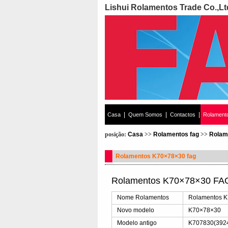
Lishui Rolamentos Trade Co.,Lt
|
|
|
Casa
Quem Somos
Contactos
Rolament
posição:
Casa
>>
Rolamentos fag
>>
Rolam
Rolamentos K70×78×30 fag
Rolamentos K70×78×30 FAG
Nome Rolamentos
Rolamentos 
Novo modelo
K70×78×30
Modelo antigo
K707830(3924