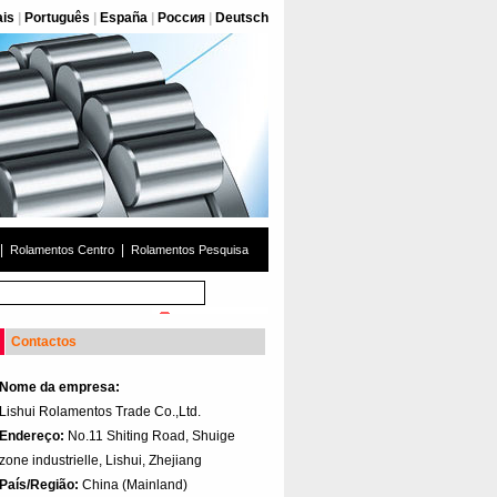
ais
|
Português
|
España
|
Россия
|
Deutsch
|
|
Rolamentos Centro
Rolamentos Pesquisa
Contactos
Nome da empresa:
Lishui Rolamentos Trade Co.,Ltd.
Endereço:
No.11 Shiting Road, Shuige
zone industrielle, Lishui, Zhejiang
País/Região:
China (Mainland)‎