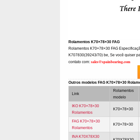
Rolamentos K70×78×30 FAG
Rolamentos K70×78×30 FAG Especifica
K707830(39243/70) be, Se você quiser par
sales@spainbearing.com
contato com:
Outros modelos FAG K70×78×30 Rolam
Rolamentos
Link
modelo
IKO K70×78×30
K70×78×30
Rolamentos
FAG K70×78×30
K70×78×30
Rolamentos
INA K70X78X30
K70X78X30