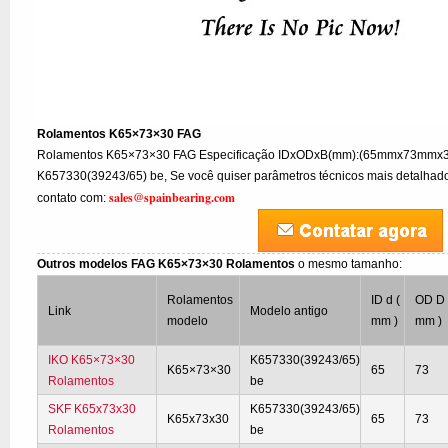
Rolamentos K65×73×30 FAG
Rolamentos K65×73×30 FAG Especificação IDxODxB(mm):(65mmx73mmx30
K657330(39243/65) be, Se você quiser parâmetros técnicos mais detalhados
sales@spainbearing.com
contato com:
Outros modelos FAG K65×73×30 Rolamentos
o mesmo tamanho:
Rolamentos
ID d (
OD D 
Link
Modelo antigo
modelo
mm )
mm )
IKO K65×73×30
K657330(39243/65)
K65×73×30
65
73
Rolamentos
be
SKF K65x73x30
K657330(39243/65)
K65x73x30
65
73
Rolamentos
be