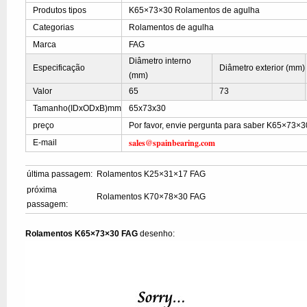
Produtos tipos
K65×73×30 Rolamentos de agulha
Categorias
Rolamentos de agulha
Marca
FAG
Diâmetro interno
Especificação
Diâmetro exterior (mm)
(mm)
Valor
65
73
Tamanho(IDxODxB)mm
65x73x30
preço
Por favor, envie pergunta para saber K65×73×3
sales@spainbearing.com
E-mail
última passagem:
Rolamentos K25×31×17 FAG
próxima
Rolamentos K70×78×30 FAG
passagem:
Rolamentos K65×73×30 FAG
desenho: