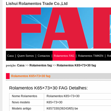
Lishui Rolamentos Trade Co.,Ltd
|
|
|
|
|
Casa
Quem Somos
Contactos
Rolamentos FAG
Rolamentos TIMKEN
Ro
posição:
Casa
>>
Rolamentos fag
>>
Rolamentos K65×73×30 fag
Rolamentos K65×73×30 fag
Rolamentos K65×73×30 FAG Detalhes:
Nome Rolamentos
Rolamentos K65×73×30
Novo modelo
K65×73×30
Modelo antigo
K657330(39243/65) be