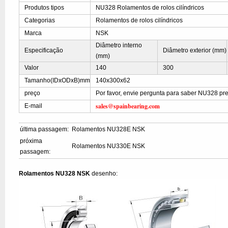
Produtos tipos
NU328 Rolamentos de rolos cilíndricos
Categorias
Rolamentos de rolos cilíndricos
Marca
NSK
Diâmetro interno
Especificação
Diâmetro exterior (mm)
(mm)
Valor
140
300
Tamanho(IDxODxB)mm
140x300x62
preço
Por favor, envie pergunta para saber NU328 pr
sales@spainbearing.com
E-mail
última passagem:
Rolamentos NU328E NSK
próxima
Rolamentos NU330E NSK
passagem:
Rolamentos NU328 NSK
desenho: