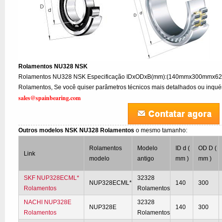
Rolamentos NU328 NSK
Rolamentos NU328 NSK Especificação IDxODxB(mm):(140mmx300mmx62)
Rolamentos, Se você quiser parâmetros técnicos mais detalhados ou inquéri
sales@spainbearing.com
Outros modelos NSK NU328 Rolamentos
o mesmo tamanho:
Rolamentos
Modelo
ID d (
OD D (
Link
modelo
antigo
mm )
mm )
SKF NUP328ECML*
32328
NUP328ECML*
140
300
Rolamentos
Rolamentos
NACHI NUP328E
32328
NUP328E
140
300
Rolamentos
Rolamentos