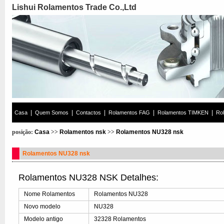
Lishui Rolamentos Trade Co.,Ltd
|
|
|
|
|
Casa
Quem Somos
Contactos
Rolamentos FAG
Rolamentos TIMKEN
Ro
posição:
Casa
>>
Rolamentos nsk
>>
Rolamentos NU328 nsk
Rolamentos NU328 nsk
Rolamentos NU328 NSK Detalhes:
Nome Rolamentos
Rolamentos NU328
Novo modelo
NU328
Modelo antigo
32328 Rolamentos