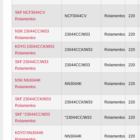
SKF NCF3044CV
NCF3044CV
Rolamentos
220
Rolamentos
NSK 23044CC/W33
23044CC/W33
Rolamentos
220
Rolamentos
KOYO 23044CCK/W33
23044CCK/W33
Rolamentos
220
Rolamentos
SKF 23044CC/W33
23044CC/W33
Rolamentos
220
Rolamentos
NSK NN3044K
NN3044K
Rolamentos
220
Rolamentos
SKF 23044CCK/W33
23044CCK/W33
Rolamentos
220
Rolamentos
SKF *23044CC/W33
*23044CC/W33
Rolamentos
220
Rolamentos
KOYO NN3044K
NN3044K
Rolamentos
220
Rolamentos