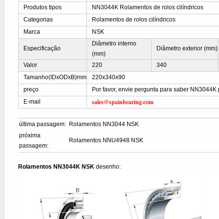
Produtos tipos
NN3044K Rolamentos de rolos cilíndricos
Categorias
Rolamentos de rolos cilíndricos
Marca
NSK
Diâmetro interno
Especificação
Diâmetro exterior (mm)
(mm)
Valor
220
340
Tamanho(IDxODxB)mm
220x340x90
preço
Por favor, envie pergunta para saber NN3044K
sales@spainbearing.com
E-mail
última passagem:
Rolamentos NN3044 NSK
próxima
Rolamentos NNU4948 NSK
passagem:
Rolamentos NN3044K NSK
desenho: