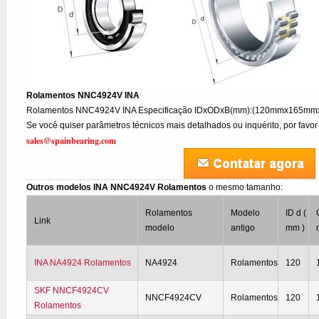
Rolamentos NNC4924V INA
Rolamentos NNC4924V INA Especificação IDxODxB(mm):(120mmx165mmx4
Se você quiser parâmetros técnicos mais detalhados ou inquérito, por favor
sales@spainbearing.com
Outros modelos INA NNC4924V Rolamentos
o mesmo tamanho:
Rolamentos
Modelo
ID d (
Link
modelo
antigo
mm )
INA NA4924 Rolamentos
NA4924
Rolamentos
120
SKF NNCF4924CV
NNCF4924CV
Rolamentos
120
Rolamentos