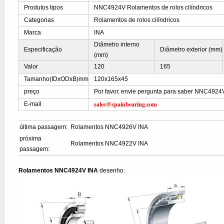
Produtos tipos
NNC4924V Rolamentos de rolos cilíndricos
Categorias
Rolamentos de rolos cilíndricos
Marca
INA
Diâmetro interno
Especificação
Diâmetro exterior (mm)
(mm)
Valor
120
165
Tamanho(IDxODxB)mm
120x165x45
preço
Por favor, envie pergunta para saber NNC4924
sales@spainbearing.com
E-mail
última passagem:
Rolamentos NNC4926V INA
próxima
Rolamentos NNC4922V INA
passagem:
Rolamentos NNC4924V INA
desenho: