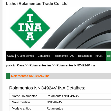
Lishui Rolamentos Trade Co.,Ltd
|
|
|
|
|
Casa
Quem Somos
Contactos
Rolamentos FAG
Rolamentos TIMKEN
Ro
posição:
Casa
>>
Rolamentos ina
>>
Rolamentos NNC4924V ina
Rolamentos NNC4924V ina
Rolamentos NNC4924V INA Detalhes:
Nome Rolamentos
Rolamentos NNC4924V
Novo modelo
NNC4924V
Modelo antigo
Rolamentos