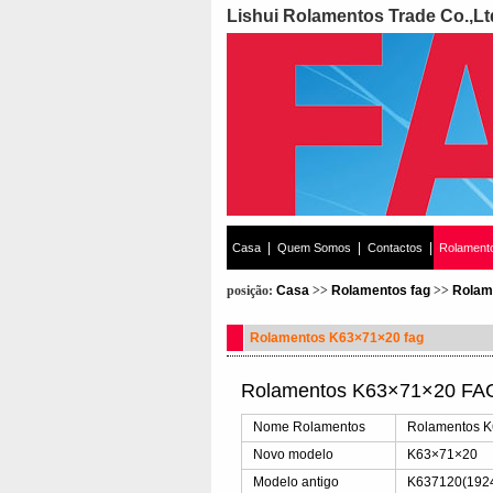
Lishui Rolamentos Trade Co.,Lt
|
|
|
Casa
Quem Somos
Contactos
Rolament
posição:
Casa
>>
Rolamentos fag
>>
Rolam
Rolamentos K63×71×20 fag
Rolamentos K63×71×20 FAG
Nome Rolamentos
Rolamentos 
Novo modelo
K63×71×20
Modelo antigo
K637120(1924