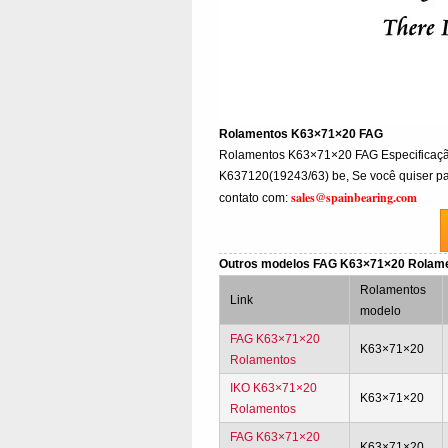
Rolamentos K63×71×20 FAG
Rolamentos K63×71×20 FAG Especifica
K637120(19243/63) be, Se você quiser par
sales@spainbearing.com
contato com:
Outros modelos FAG K63×71×20 Rolam
Rolamentos
Link
modelo
FAG K63×71×20
K63×71×20
Rolamentos
IKO K63×71×20
K63×71×20
Rolamentos
FAG K63×71×20
K63×71×20