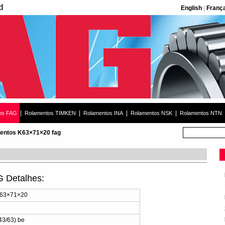
d
English
|
Franç
|
|
|
|
os FAG
Rolamentos TIMKEN
Rolamentos INA
Rolamentos NSK
Rolamentos NTN
entos K63×71×20 fag
 Detalhes:
K63×71×20
3/63) be