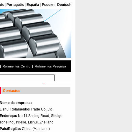
ais
|
Português
|
España
|
Россия
|
Deutsch
|
|
Rolamentos Centro
Rolamentos Pesquisa
Contactos
Nome da empresa:
Lishui Rolamentos Trade Co.,Ltd.
Endereço:
No.11 Shiting Road, Shuige
zone industrielle, Lishui, Zhejiang
País/Região:
China (Mainland)‎