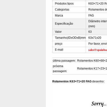
Produtos tipos
K63×71×20 Ro
Categorias
Rolamentos d
Marca
FAG
Diâmetro inte
Especificação
(mm)
Valor
63
Tamanho(IDxODxB)mm
63x71x20
preço
Por favor, en
sales@spainbe
E-mail
última passagem:
Rolamentos K60×68×
próxima
Rolamentos K17×23×
passagem:
Rolamentos K63×71×20 FAG
desenho: