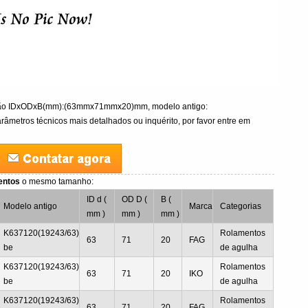
ção IDxODxB(mm):(63mmx71mmx20)mm, modelo antigo:
âmetros técnicos mais detalhados ou inquérito, por favor entre em
entos
o mesmo tamanho:
ID d (
OD D (
B (
Modelo antigo
Marca
Categorias
mm )
mm )
mm )
K637120(19243/63)
Rolamentos
63
71
20
FAG
be
de agulha
K637120(19243/63)
Rolamentos
63
71
20
IKO
be
de agulha
K637120(19243/63)
Rolamentos
63
71
20
FAG