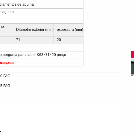
lamentos de agulha
e agulha
rno
Diâmetro exterior (mm)
espessura (mm)
71
20
vie pergunta para saber K63×71×20 preço
aring.com
20 FAG
15 FAG