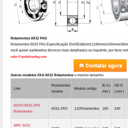
Rolamentos 6032 FAG
Rolamentos 6032 FAG Especificação IDxODxB(mm):(160mmx240mmx38)mm
você quiser parâmetros técnicos mais detalhados ou inquérito, por favor en
sales@spainbearing.com
Outros modelos FAG 6032 Rolamentos
o mesmo tamanho:
Rolamentos
ID d (
OD D
Link
Modelo antigo
modelo
mm )
( mm )
KOYO 6032-2RS
6032-2RS
132Rolamentos
160
240
Rolamentos
MRC 6032