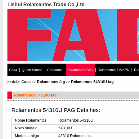
Lishui Rolamentos Trade Co.,Ltd
|
|
|
|
|
Casa
Quem Somos
Contactos
Rolamentos FAG
Rolamentos TIMKEN
Ro
posição:
Casa
>>
Rolamentos fag
>>
Rolamentos 54310U fag
Rolamentos 54310U fag
Rolamentos 54310U FAG Detalhes:
Nome Rolamentos
Rolamentos 54310U
Novo modelo
54310U
Modelo antigo
48310 Rolamentos