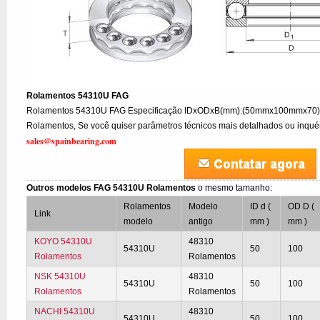
Rolamentos 54310U FAG
Rolamentos 54310U FAG Especificação IDxODxB(mm):(50mmx100mmx70)m
Rolamentos, Se você quiser parâmetros técnicos mais detalhados ou inquéri
sales@spainbearing.com
Outros modelos FAG 54310U Rolamentos
o mesmo tamanho:
Rolamentos
Modelo
ID d (
OD D (
Link
modelo
antigo
mm )
mm )
KOYO 54310U
48310
54310U
50
100
Rolamentos
Rolamentos
NSK 54310U
48310
54310U
50
100
Rolamentos
Rolamentos
NACHI 54310U
48310
54310U
50
100