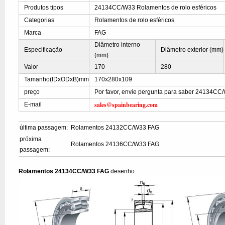
Produtos tipos
24134CC/W33 Rolamentos de rolo esféricos
Categorias
Rolamentos de rolo esféricos
Marca
FAG
Diâmetro interno
Especificação
Diâmetro exterior (mm)
(mm)
Valor
170
280
Tamanho(IDxODxB)mm
170x280x109
preço
Por favor, envie pergunta para saber 24134CC
sales@spainbearing.com
E-mail
última passagem:
Rolamentos 24132CC/W33 FAG
próxima
Rolamentos 24136CC/W33 FAG
passagem:
Rolamentos 24134CC/W33 FAG
desenho: