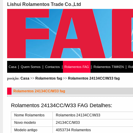
Lishui Rolamentos Trade Co.,Ltd
|
|
|
|
|
Casa
Quem Somos
Contactos
Rolamentos FAG
Rolamentos TIMKEN
Ro
posição:
Casa
>>
Rolamentos fag
>>
Rolamentos 24134CC/W33 fag
Rolamentos 24134CC/W33 fag
Rolamentos 24134CC/W33 FAG Detalhes:
Nome Rolamentos
Rolamentos 24134CC/W33
Novo modelo
24134CC/W33
Modelo antigo
4053734 Rolamentos