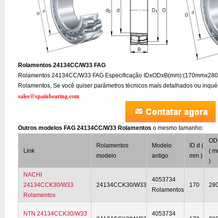
Rolamentos 24134CC/W33 FAG
Rolamentos 24134CC/W33 FAG Especificação IDxODxB(mm):(170mmx280
Rolamentos, Se você quiser parâmetros técnicos mais detalhados ou inquéri
sales@spainbearing.com
Outros modelos FAG 24134CC/W33 Rolamentos
o mesmo tamanho:
OD
Rolamentos
Modelo
ID d (
Link
( 
modelo
antigo
mm )
)
NACHI
4053734
24134CCK30/W33
24134CCK30/W33
170
28
Rolamentos
Rolamentos
NTN 24134CCK30/W33
4053734