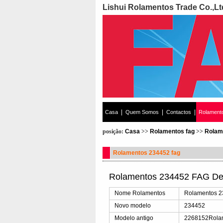
Lishui Rolamentos Trade Co.,Lt
|
|
|
Casa
Quem Somos
Contactos
Rolament
posição:
Casa
>>
Rolamentos fag
>>
Rolam
Rolamentos 234452 fag
Rolamentos 234452 FAG Det
Nome Rolamentos
Rolamentos 
Novo modelo
234452
Modelo antigo
2268152Rola