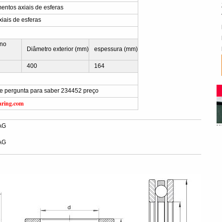
ntos axiais de esferas
iais de esferas
rno
Diâmetro exterior (mm)
espessura (mm)
400
164
vie pergunta para saber 234452 preço
aring.com
AG
AG