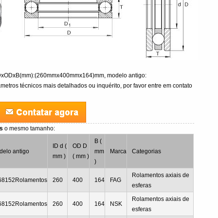
 IDxODxB(mm):(260mmx400mmx164)mm, modelo antigo:
tros técnicos mais detalhados ou inquérito, por favor entre em contato
os
o mesmo tamanho:
B (
ID d (
OD D
delo antigo
mm
Marca
Categorias
mm )
( mm )
)
Rolamentos axiais de
68152Rolamentos
260
400
164
FAG
esferas
Rolamentos axiais de
68152Rolamentos
260
400
164
NSK
esferas