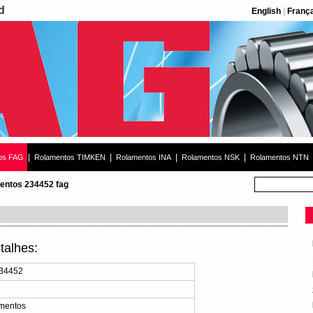
d
English
|
Franç
|
|
|
|
os FAG
Rolamentos TIMKEN
Rolamentos INA
Rolamentos NSK
Rolamentos NTN
entos 234452 fag
alhes:
234452
mentos