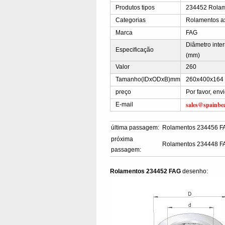
Produtos tipos
234452 Rolame
Categorias
Rolamentos ax
Marca
FAG
Diâmetro inte
Especificação
(mm)
Valor
260
Tamanho(IDxODxB)mm
260x400x164
preço
Por favor, en
sales@spainbe
E-mail
última passagem:
Rolamentos 234456 F
próxima
Rolamentos 234448 F
passagem:
Rolamentos 234452 FAG
desenho: