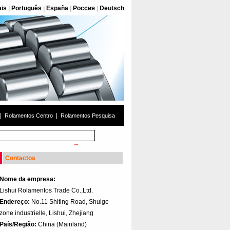
ais
|
Português
|
España
|
Россия
|
Deutsch
|
|
Rolamentos Centro
Rolamentos Pesquisa
Contactos
Nome da empresa:
Lishui Rolamentos Trade Co.,Ltd.
Endereço:
No.11 Shiting Road, Shuige
zone industrielle, Lishui, Zhejiang
País/Região:
China (Mainland)‎