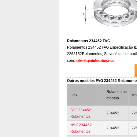
Rolamentos 234452 FAG
Rolamentos 234452 FAG Especificação
2268152Rolamentos, Se você quiser parâme
sales@spainbearing.com
com:
Outros modelos FAG 234452 Rolament
Rolamentos
Link
Mo
modelo
FAG 234452
234452
22
Rolamentos
NSK 234452
234452
22
Rolamentos