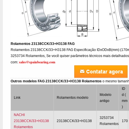
Rolamentos 23138CCK/33+H3138 FAG
Rolamentos 23138CCK/33+H3138 FAG Especificação IDxODxB(mm):(170
3253734 Rolamentos, Se você quiser parâmetros técnicos mais detalhados o
sales@spainbearing.com
com:
Outros modelos FAG 23138CCK/33+H3138 Rolamentos
o mesmo tamanh
ID
Modelo
d (
Link
Rolamentos modelo
antigo
mm
)
NACHI
3253734
23138CCK/33+H3138
23138CCK/33+H3138
170
Rolamentos
Rolamentos