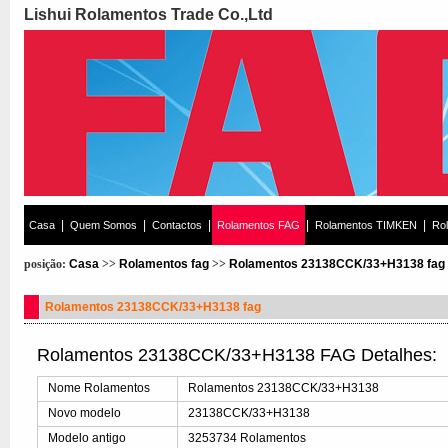
Lishui Rolamentos Trade Co.,Ltd
|
|
|
|
|
Casa
Quem Somos
Contactos
Rolamentos FAG
Rolamentos TIMKEN
Ro
posição:
Casa
>>
Rolamentos fag
>>
Rolamentos 23138CCK/33+H3138 fag
Rolamentos 23138CCK/33+H3138 fag
Rolamentos 23138CCK/33+H3138 FAG Detalhes:
Nome Rolamentos
Rolamentos 23138CCK/33+H3138
Novo modelo
23138CCK/33+H3138
Modelo antigo
3253734 Rolamentos