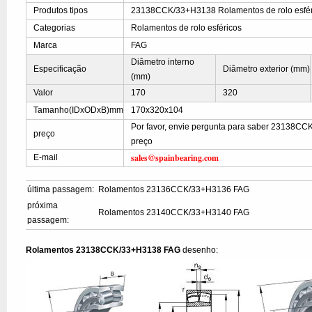
Produtos tipos
23138CCK/33+H3138 Rolamentos de rolo esfér
Categorias
Rolamentos de rolo esféricos
Marca
FAG
Diâmetro interno
Especificação
Diâmetro exterior (mm)
(mm)
Valor
170
320
Tamanho(IDxODxB)mm
170x320x104
Por favor, envie pergunta para saber 23138C
preço
preço
sales@spainbearing.com
E-mail
última passagem:
Rolamentos 23136CCK/33+H3136 FAG
próxima
Rolamentos 23140CCK/33+H3140 FAG
passagem:
Rolamentos 23138CCK/33+H3138 FAG
desenho: