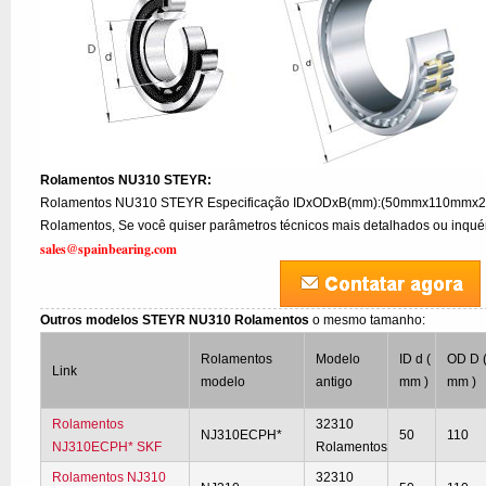
Rolamentos NU310 STEYR:
Rolamentos NU310 STEYR Especificação IDxODxB(mm):(50mmx110mmx27
Rolamentos, Se você quiser parâmetros técnicos mais detalhados ou inquéri
sales@spainbearing.com
Outros modelos STEYR NU310 Rolamentos
o mesmo tamanho:
Rolamentos
Modelo
ID d (
OD D 
Link
modelo
antigo
mm )
mm )
Rolamentos
32310
NJ310ECPH*
50
110
NJ310ECPH* SKF
Rolamentos
Rolamentos NJ310
32310