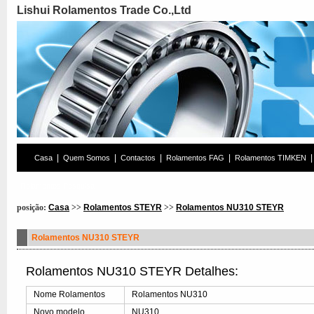
Lishui Rolamentos Trade Co.,Ltd
|
|
|
|
|
Casa
Quem Somos
Contactos
Rolamentos FAG
Rolamentos TIMKEN
Rolamentos Pesquisa
posição:
Casa
>>
Rolamentos STEYR
>>
Rolamentos NU310 STEYR
Rolamentos NU310 STEYR
Rolamentos NU310 STEYR Detalhes:
Nome Rolamentos
Rolamentos NU310
Novo modelo
NU310