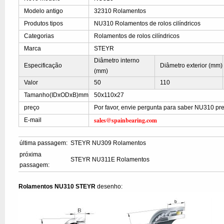
Modelo antigo
32310 Rolamentos
Produtos tipos
NU310 Rolamentos de rolos cilíndricos
Categorias
Rolamentos de rolos cilíndricos
Marca
STEYR
Diâmetro interno
Especificação
Diâmetro exterior (mm)
(mm)
Valor
50
110
Tamanho(IDxODxB)mm
50x110x27
preço
Por favor, envie pergunta para saber NU310 pr
sales@spainbearing.com
E-mail
última passagem:
STEYR NU309 Rolamentos
próxima
STEYR NU311E Rolamentos
passagem:
Rolamentos NU310 STEYR
desenho: