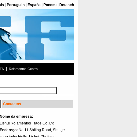
ais
|
Português
|
España
|
Россия
|
Deutsch
|
|
NTN
Rolamentos Centro
Contactos
Nome da empresa:
Lishui Rolamentos Trade Co.,Ltd.
Endereço:
No.11 Shiting Road, Shuige
zone industrielle, Lishui, Zhejiang