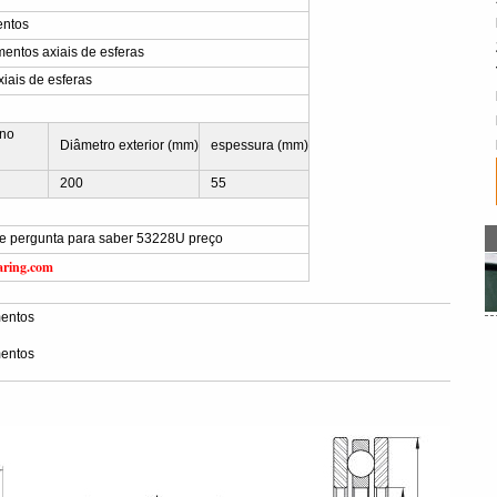
entos
ntos axiais de esferas
iais de esferas
rno
Diâmetro exterior (mm)
espessura (mm)
200
55
vie pergunta para saber 53228U preço
aring.com
entos
entos