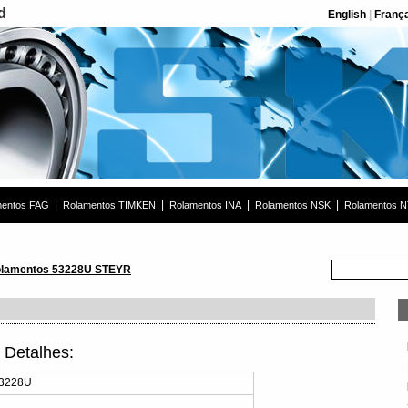
d
English
|
Franç
|
|
|
|
mentos FAG
Rolamentos TIMKEN
Rolamentos INA
Rolamentos NSK
Rolamentos 
lamentos 53228U STEYR
Detalhes:
53228U