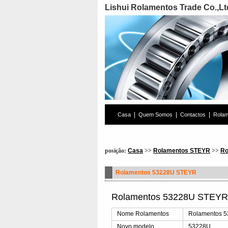
Lishui Rolamentos Trade Co.,Lt
|
|
|
Casa
Quem Somos
Contactos
Rola
Rolamentos Pesquisa
posição:
Casa
>>
Rolamentos STEYR
>>
Ro
Rolamentos 53228U STEYR
Rolamentos 53228U STEYR 
Nome Rolamentos
Rolamentos 
Novo modelo
53228U