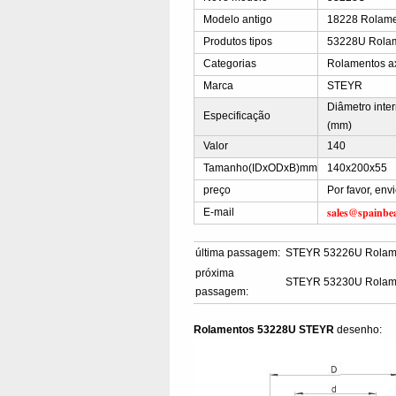
Modelo antigo
18228 Rolam
Produtos tipos
53228U Rolame
Categorias
Rolamentos ax
Marca
STEYR
Diâmetro inte
Especificação
(mm)
Valor
140
Tamanho(IDxODxB)mm
140x200x55
preço
Por favor, en
sales@spainbe
E-mail
última passagem:
STEYR 53226U Rolam
próxima
STEYR 53230U Rolam
passagem:
Rolamentos 53228U STEYR
desenho: