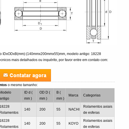
ão IDxODxB(mm):(140mmx200mmx55)mm, modelo antigo: 18228
cnicos mais detalhados ou inquérito, por favor entre em contato com:
entos
o mesmo tamanho:
Modelo
ID d (
OD D (
B (
Marca
Categorias
antigo
mm )
mm )
mm )
18228
Rolamentos axiais
140
200
55
NACHI
Rolamentos
de esferas
18228
Rolamentos axiais
140
200
55
KOYO
Rolamentos
de esferas