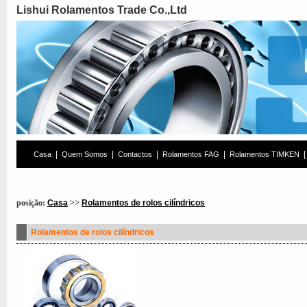
Lishui Rolamentos Trade Co.,Ltd
|
|
|
|
|
Casa
Quem Somos
Contactos
Rolamentos FAG
Rolamentos TIMKEN
Rolamentos Pesquisa
posição:
Casa
>>
Rolamentos de rolos cilíndricos
Rolamentos de rolos cilíndricos