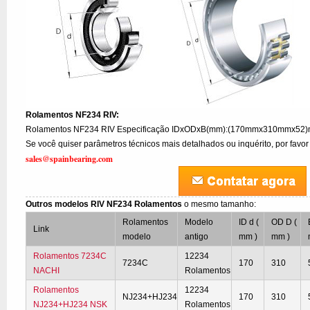
Rolamentos NF234 RIV:
Rolamentos NF234 RIV Especificação IDxODxB(mm):(170mmx310mmx52)mm
Se você quiser parâmetros técnicos mais detalhados ou inquérito, por favor
sales@spainbearing.com
Outros modelos RIV NF234 Rolamentos
o mesmo tamanho:
Rolamentos
Modelo
ID d (
OD D (
Link
modelo
antigo
mm )
mm )
Rolamentos 7234C
12234
7234C
170
310
NACHI
Rolamentos
Rolamentos
12234
NJ234+HJ234
170
310
NJ234+HJ234 NSK
Rolamentos