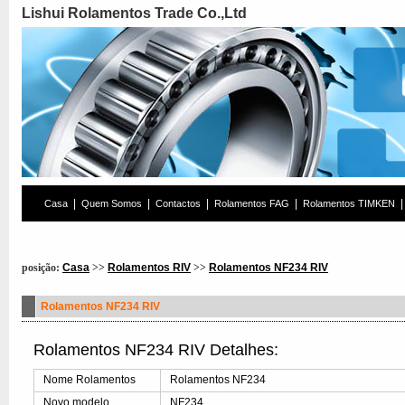
Lishui Rolamentos Trade Co.,Ltd
|
|
|
|
|
Casa
Quem Somos
Contactos
Rolamentos FAG
Rolamentos TIMKEN
Rolamentos Pesquisa
posição:
Casa
>>
Rolamentos RIV
>>
Rolamentos NF234 RIV
Rolamentos NF234 RIV
Rolamentos NF234 RIV Detalhes:
Nome Rolamentos
Rolamentos NF234
Novo modelo
NF234