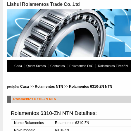
Lishui Rolamentos Trade Co.,Ltd
|
|
|
|
|
Casa
Quem Somos
Contactos
Rolamentos FAG
Rolamentos TIMKEN
Rolamentos Pesquisa
posição:
Casa
>>
Rolamentos NTN
>>
Rolamentos 6310-ZN NTN
Rolamentos 6310-ZN NTN
Rolamentos 6310-ZN NTN Detalhes:
Nome Rolamentos
Rolamentos 6310-ZN
Novo modelo
6310-ZN