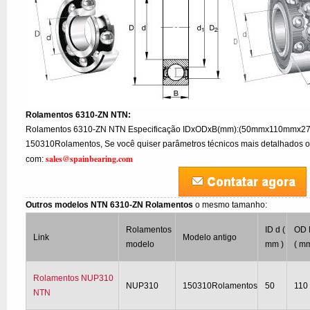
Rolamentos 6310-ZN NTN:
Rolamentos 6310-ZN NTN Especificação IDxODxB(mm):(50mmx110mmx27)
150310Rolamentos, Se você quiser parâmetros técnicos mais detalhados ou 
sales@spainbearing.com
com:
Outros modelos NTN 6310-ZN Rolamentos
o mesmo tamanho:
Rolamentos
ID d (
OD 
Link
Modelo antigo
modelo
mm )
( mm
Rolamentos NUP310
NUP310
150310Rolamentos
50
110
NTN