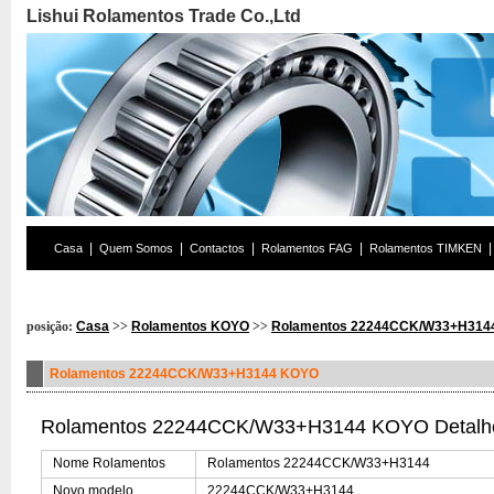
Lishui Rolamentos Trade Co.,Ltd
|
|
|
|
|
Casa
Quem Somos
Contactos
Rolamentos FAG
Rolamentos TIMKEN
Rolamentos Pesquisa
posição:
Casa
>>
Rolamentos KOYO
>>
Rolamentos 22244CCK/W33+H314
Rolamentos 22244CCK/W33+H3144 KOYO
Rolamentos 22244CCK/W33+H3144 KOYO Detalh
Nome Rolamentos
Rolamentos 22244CCK/W33+H3144
Novo modelo
22244CCK/W33+H3144