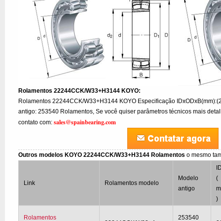
Rolamentos 22244CCK/W33+H3144 KOYO:
Rolamentos 22244CCK/W33+H3144 KOYO Especificação IDxODxB(mm):
antigo: 253540 Rolamentos, Se você quiser parâmetros técnicos mais detalh
sales@spainbearing.com
contato com:
Outros modelos KOYO 22244CCK/W33+H3144 Rolamentos
o mesmo ta
I
Modelo
(
Link
Rolamentos modelo
antigo
)
Rolamentos
253540