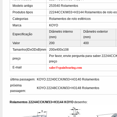
Modelo antigo
253540 Rolamentos
Produtos tipos
22244CCK/W33+H3144 Rolamentos de rolo esf
Categorias
Rolamentos de rolo esféricos
Marca
KOYO
Diâmetro interno
Diâmetro exterior
Especificação
(mm)
(mm)
Valor
200
400
Tamanho(IDxODxB)mm
200x400x108
Por favor, envie pergunta para saber 22244
preço
preço
sales@spainbearing.com
E-mail
última passagem:
KOYO 22240CCK/W33+H3140 Rolamentos
próxima
KOYO 22248CCK/W33+H3148 Rolamentos
passagem:
Rolamentos 22244CCK/W33+H3144 KOYO
desenho: