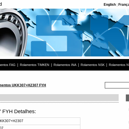
d
English
|
Franç
|
|
|
|
mentos FAG
Rolamentos TIMKEN
Rolamentos INA
Rolamentos NSK
Rolamentos 
mentos UKK307+H2307 FYH
 FYH Detalhes:
UKK307+H2307
07