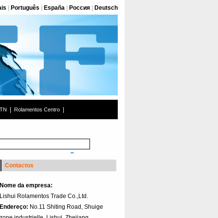
ais
|
Português
|
España
|
Россия
|
Deutsch
|
|
NTN
Rolamentos Centro
Contactos
Nome da empresa:
Lishui Rolamentos Trade Co.,Ltd.
Endereço:
No.11 Shiting Road, Shuige
zone industrielle, Lishui, Zhejiang