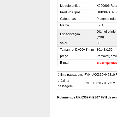
Modelo antigo
K290606 Rol
Produtos tipos
UKK307+H2307
Categorias
Plummer rola
Marca
FYH
Diâmetro inte
Especificação
(mm)
Valor
30
Tamanho(IDxODxB)mm
30x43x150
preço
Por favor, en
sales@spainbe
E-mail
última passagem:
FYH UKK310+H2310 R
próxima
FYH UKK312+H2312 R
passagem:
Rolamentos UKK307+H2307 FYH
desen