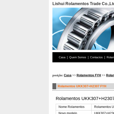
Lishui Rolamentos Trade Co.,Lt
|
|
|
Casa
Quem Somos
Contactos
Rola
Rolamentos Pesquisa
posição:
Casa
>>
Rolamentos FYH
>>
Rola
Rolamentos UKK307+H2307 FYH
Rolamentos UKK307+H2307
Nome Rolamentos
Rolamentos 
Novo modelo
UKK307+H23