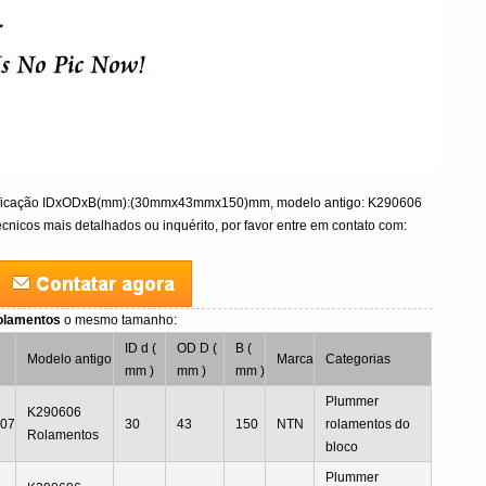
icação IDxODxB(mm):(30mmx43mmx150)mm, modelo antigo: K290606
cnicos mais detalhados ou inquérito, por favor entre em contato com:
olamentos
o mesmo tamanho:
ID d (
OD D (
B (
Modelo antigo
Marca
Categorias
mm )
mm )
mm )
Plummer
K290606
07
30
43
150
NTN
rolamentos do
Rolamentos
bloco
Plummer