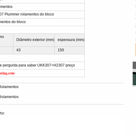
amentos
 Plummer rolamentos do bloco
mentos do bloco
rno
Diâmetro exterior (mm)
espessura (mm)
43
150
vie pergunta para saber UKK307+H2307 preço
aring.com
olamentos
olamentos
ho: