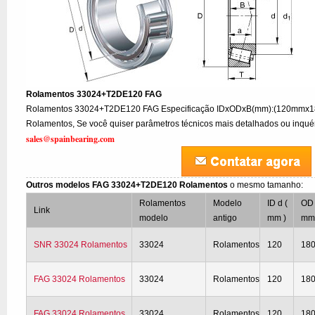
Rolamentos 33024+T2DE120 FAG
Rolamentos 33024+T2DE120 FAG Especificação IDxODxB(mm):(120mmx1
Rolamentos, Se você quiser parâmetros técnicos mais detalhados ou inquéri
sales@spainbearing.com
Outros modelos FAG 33024+T2DE120 Rolamentos
o mesmo tamanho:
Rolamentos
Modelo
ID d (
OD 
Link
modelo
antigo
mm )
mm
SNR 33024 Rolamentos
33024
Rolamentos
120
18
FAG 33024 Rolamentos
33024
Rolamentos
120
18
FAG 33024 Rolamentos
33024
Rolamentos
120
18