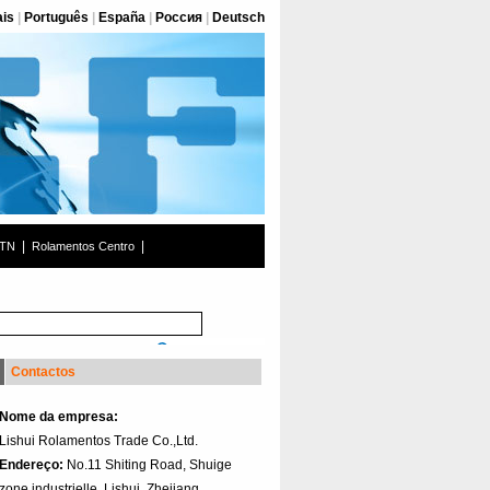
ais
|
Português
|
España
|
Россия
|
Deutsch
|
|
NTN
Rolamentos Centro
Contactos
Nome da empresa:
Lishui Rolamentos Trade Co.,Ltd.
Endereço:
No.11 Shiting Road, Shuige
zone industrielle, Lishui, Zhejiang