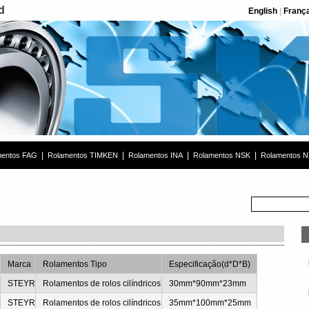
d
English
|
Franç
|
|
|
|
mentos FAG
Rolamentos TIMKEN
Rolamentos INA
Rolamentos NSK
Rolamentos 
Marca
Rolamentos Tipo
Especificação(d*D*B)
s
STEYR
Rolamentos de rolos cilíndricos
30mm*90mm*23mm
s
STEYR
Rolamentos de rolos cilíndricos
35mm*100mm*25mm