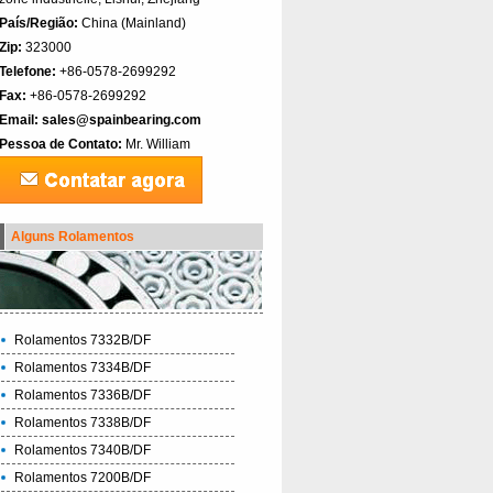
País/Região:
China (Mainland)‎
Zip:
323000
Telefone:
+86-0578-2699292
Fax:
+86-0578-2699292
Email:
sales@spainbearing.com
Pessoa de Contato:
Mr. William
Alguns Rolamentos
Rolamentos 7332B/DF
Rolamentos 7334B/DF
Rolamentos 7336B/DF
Rolamentos 7338B/DF
Rolamentos 7340B/DF
Rolamentos 7200B/DF