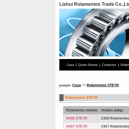
Lishui Rolamentos Trade Co.,Lt
|
|
|
Casa
Quem Somos
Contactos
Rola
Rolamentos Pesquisa
posição:
Casa
>>
Rolamentos STEYR
Rolamentos STEYR
Rolamentos modelo
modelo antigo
N406 STEYR
2406 Rolamento
N407 STEYR
2407 Rolamento