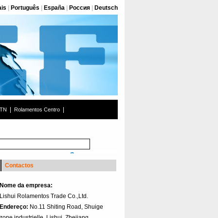
ais
|
Português
|
España
|
Россия
|
Deutsch
|
|
NTN
Rolamentos Centro
Contactos
Nome da empresa:
Lishui Rolamentos Trade Co.,Ltd.
Endereço:
No.11 Shiting Road, Shuige
zone industrielle, Lishui, Zhejiang