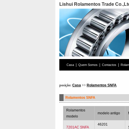
Lishui Rolamentos Trade Co.,Lt
|
|
|
Casa
Quem Somos
Contactos
Rola
Rolamentos Pesquisa
posição:
Casa
>>
Rolamentos SNFA
Rolamentos SNFA
Rolamentos
modelo antigo
modelo
46201
7201AC SNFA