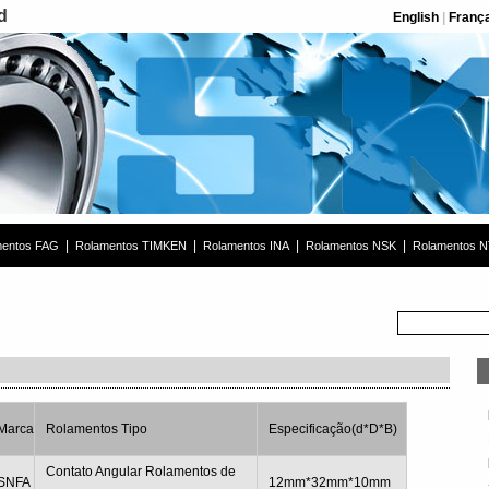
d
English
|
Franç
|
|
|
|
mentos FAG
Rolamentos TIMKEN
Rolamentos INA
Rolamentos NSK
Rolamentos 
Marca
Rolamentos Tipo
Especificação(d*D*B)
Contato Angular Rolamentos de
SNFA
12mm*32mm*10mm