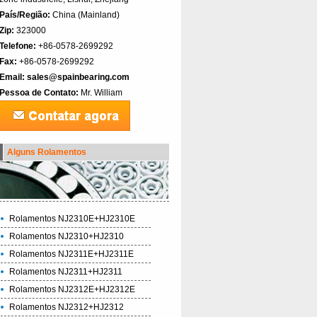
País/Região:
China (Mainland)‎
Zip:
323000
Telefone:
+86-0578-2699292
Fax:
+86-0578-2699292
Email:
sales@spainbearing.com
Pessoa de Contato:
Mr. William
Alguns Rolamentos
Rolamentos NJ2310E+HJ2310E
Rolamentos NJ2310+HJ2310
Rolamentos NJ2311E+HJ2311E
Rolamentos NJ2311+HJ2311
Rolamentos NJ2312E+HJ2312E
Rolamentos NJ2312+HJ2312