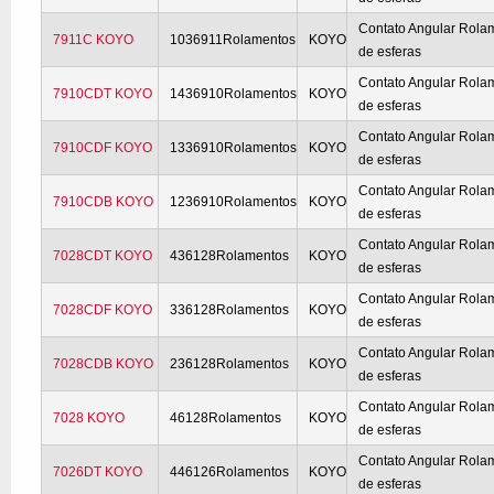
Contato Angular Rola
7911C KOYO
1036911Rolamentos
KOYO
de esferas
Contato Angular Rola
7910CDT KOYO
1436910Rolamentos
KOYO
de esferas
Contato Angular Rola
7910CDF KOYO
1336910Rolamentos
KOYO
de esferas
Contato Angular Rola
7910CDB KOYO
1236910Rolamentos
KOYO
de esferas
Contato Angular Rola
7028CDT KOYO
436128Rolamentos
KOYO
de esferas
Contato Angular Rola
7028CDF KOYO
336128Rolamentos
KOYO
de esferas
Contato Angular Rola
7028CDB KOYO
236128Rolamentos
KOYO
de esferas
Contato Angular Rola
7028 KOYO
46128Rolamentos
KOYO
de esferas
Contato Angular Rola
7026DT KOYO
446126Rolamentos
KOYO
de esferas