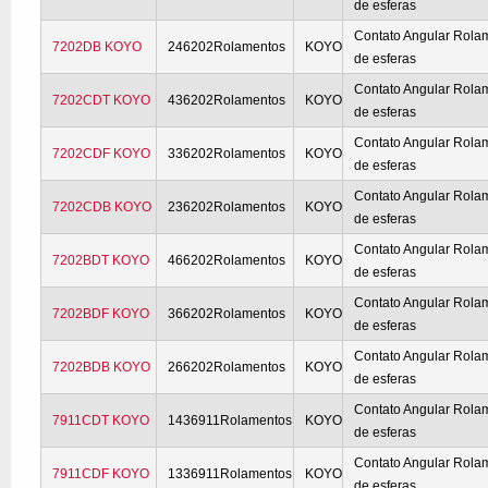
de esferas
Contato Angular Rola
7202DB KOYO
246202Rolamentos
KOYO
de esferas
Contato Angular Rola
7202CDT KOYO
436202Rolamentos
KOYO
de esferas
Contato Angular Rola
7202CDF KOYO
336202Rolamentos
KOYO
de esferas
Contato Angular Rola
7202CDB KOYO
236202Rolamentos
KOYO
de esferas
Contato Angular Rola
7202BDT KOYO
466202Rolamentos
KOYO
de esferas
Contato Angular Rola
7202BDF KOYO
366202Rolamentos
KOYO
de esferas
Contato Angular Rola
7202BDB KOYO
266202Rolamentos
KOYO
de esferas
Contato Angular Rola
7911CDT KOYO
1436911Rolamentos
KOYO
de esferas
Contato Angular Rola
7911CDF KOYO
1336911Rolamentos
KOYO
de esferas