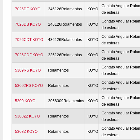
Contato Angular Rola
7026DF KOYO
346126Rolamentos
KOYO
de esferas
Contato Angular Rola
7026DB KOYO
246126Rolamentos
KOYO
de esferas
Contato Angular Rola
7026CDT KOYO
436126Rolamentos
KOYO
de esferas
Contato Angular Rola
7026CDF KOYO
336126Rolamentos
KOYO
de esferas
Contato Angular Rola
5309RS KOYO
Rolamentos
KOYO
de esferas
Contato Angular Rola
53092RS KOYO
Rolamentos
KOYO
de esferas
Contato Angular Rola
5309 KOYO
3056309Rolamentos
KOYO
de esferas
Contato Angular Rola
5308ZZ KOYO
Rolamentos
KOYO
de esferas
Contato Angular Rola
5308Z KOYO
Rolamentos
KOYO
de esferas