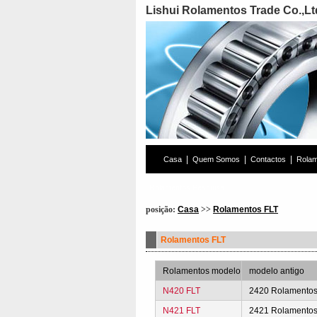
Lishui Rolamentos Trade Co.,Lt
|
|
|
Casa
Quem Somos
Contactos
Rola
Rolamentos Pesquisa
posição:
Casa
>>
Rolamentos FLT
Rolamentos FLT
Rolamentos modelo
modelo antigo
N420 FLT
2420 Rolamento
N421 FLT
2421 Rolamento