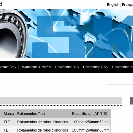
d
English
|
Franç
|
|
|
|
mentos FAG
Rolamentos TIMKEN
Rolamentos INA
Rolamentos NSK
Rolamentos 
Marca
Rolamentos Tipo
Especificação(d*D*B)
s
FLT
Rolamentos de rolos cilíndricos
100mm*250mm*58mm
s
FLT
Rolamentos de rolos cilíndricos
105mm*260mm*60mm